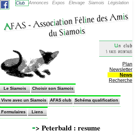
Annonces
Expos
Elevage
Siamois
Législation
Club
s
i
ne des Am
i
on Fél
i
at
i
Assoc
AF
AS -
s
i
amo
i
du S
Un club
5 races orientales
Plan
Newsletter
News
Recherche
Le Siamois
Choisir son Siamois
Vivre avec un Siamois
AFAS club
Schéma qualification
Formulaires
Liens
-
> Peterbald : resume