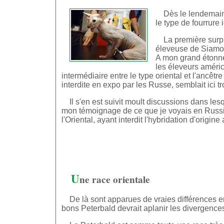
Dès le lendemain 
le type de fourrure 
La première surpr
éleveuse de Siamois
A mon grand étonne
les éleveurs améric
intermédiaire entre le type oriental et l'ancêtr
interdite en expo par les Russe, semblait ici 
Il s'en est suivit moult discussions dans 
mon témoignage de ce que je voyais en Russie 
l'Oriental, ayant interdit l'hybridation d'origi
U
ne race orientale
De là sont apparues de vraies différences e
bons Peterbald devrait aplanir les divergence