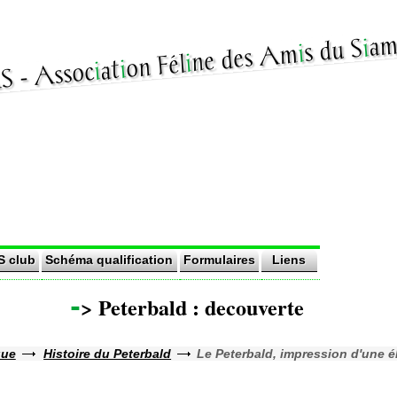
am
i
s du S
i
ne des Am
i
on Fél
i
at
i
ssoc
S club
Schéma qualification
Formulaires
Liens
-
> Peterbald : decouverte
que
Histoire du Peterbald
Le Peterbald, impression d'une 