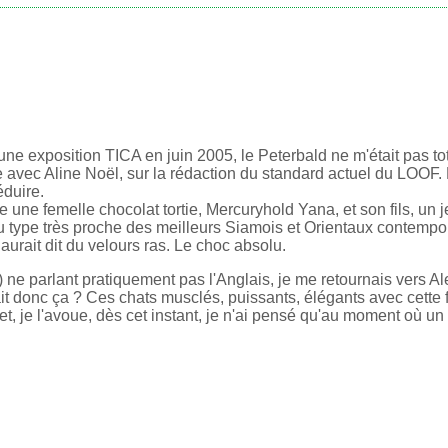
'une exposition TICA en juin 2005, le Peterbald ne m'était pas t
tre avec Aline Noël, sur la rédaction du standard actuel du LOOF.
éduire.
une femelle chocolat tortie, Mercuryhold Yana, et son fils, un 
u type très proche des meilleurs Siamois et Orientaux contempo
 aurait dit du velours ras. Le choc absolu.
e parlant pratiquement pas l'Anglais, je me retournais vers Al
était donc ça ? Ces chats musclés, puissants, élégants avec cette 
t, je l'avoue, dès cet instant, je n'ai pensé qu'au moment où un