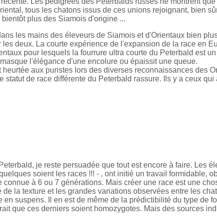
 récente. Les pedigrees des Peterbalds russes ne montrent que
ental, tous les chatons issus de ces unions rejoignant, bien sûr,
bientôt plus des Siamois d'origine ...
er dans les mains des éleveurs de Siamois et d'Orientaux bien p
 les deux. La courte expérience de l'expansion de la race en Eur
taux pour lesquels la fourrure ultra courte du Peterbald est un
ui masque l'élégance d'une encolure ou épaissit une queue.
 heurtée aux puristes lors des diverses reconnaissances des Or
. Le statut de race différente du Peterbald rassure. Ils y a ceux q
Peterbald, je reste persuadée que tout est encore à faire. Les é
- quelques soient les races !!! - , ont initié un travail formidable
ne connue à 6 ou 7 générations. Mais créer une race est une chose
té de la texture et les grandes variations observées entre les cha
te en suspens. Il en est de même de la prédictibilité du type de 
ait que ces derniers soient homozygotes. Mais des sources indi