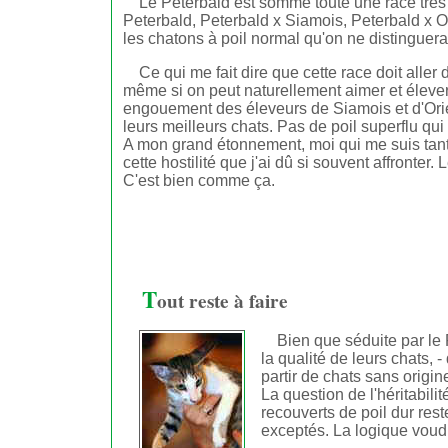
Le Peterbald est somme toute une race très
Peterbald, Peterbald x Siamois, Peterbald x Ori
les chatons à poil normal qu'on ne distinguera 
Ce qui me fait dire que cette race doit all
même si on peut naturellement aimer et élever
engouement des éleveurs de Siamois et d'Orien
leurs meilleurs chats. Pas de poil superflu q
A mon grand étonnement, moi qui me suis tant
cette hostilité que j'ai dû si souvent affronter
C'est bien comme ça.
T
out reste à faire
Bien que séduite par le 
la qualité de leurs chats, 
partir de chats sans origi
La question de l'héritabili
recouverts de poil dur res
exceptés. La logique voudr