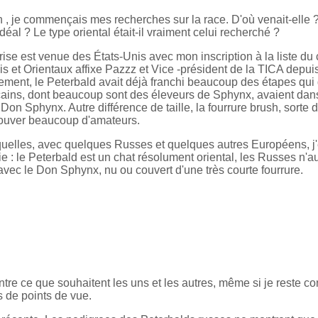
, je commençais mes recherches sur la race. D'où venait-elle ? 
idéal ? Le type oriental était-il vraiment celui recherché ?
ise est venue des États-Unis avec mon inscription à la liste du
 et Orientaux affixe Pazzz et Vice -président de la TICA depuis
ment, le Peterbald avait déjà franchi beaucoup des étapes qui
ains, dont beaucoup sont des éleveurs de Sphynx, avaient dans la
e Don Sphynx. Autre différence de taille, la fourrure brush, sorte
trouver beaucoup d'amateurs.
lesquelles, avec quelques Russes et quelques autres Européens, 
: le Peterbald est un chat résolument oriental, les Russes n'aut
ne avec le Don Sphynx, nu ou couvert d'une très courte fourrure.
ntre ce que souhaitent les uns et les autres, même si je reste c
s de points de vue.