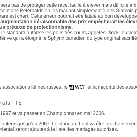
 sera pas de protéger cette race, facile à élever mais difficile à
ment des Peterbalds en les mariant simplement à des Siamois po
 rare est cher). Cette erreur pourrait être fatale au bon dévelop
augmentation déraisonnable des prix empêcherait les éleve
ous prétexte de protectionnisme
.
le standard autorise les poils très courts appelés "flock" ou vel
érive qui a éloigné le Sphynx canadien du type original sacrifié 
s associations félines russes, le
WCF
et la majorité des ass
 à la
FIFé
.
 1997 et va passer en Championnat en mai 2006.
Couleurs jusqu'en 2007. Le standard Loof va être prochainement
Oriental seront ajoutés à la liste des mariages autorisés.