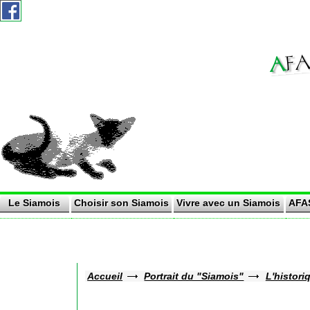
A
AF
AS -
Le Siamois
Choisir son Siamois
Vivre avec un Siamois
AFA
Accueil
Portrait du "Siamois"
L'histori