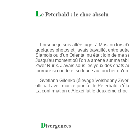
L
e Peterbald : le choc absolu
Lorsque je suis allée juger à Moscou lors d
quelques photos et j'avais travaillé, entre au
Siamois ou d'un Oriental nu était loin de me s
Jusqu'au moment où l'on a amené sur ma table 
Zwer Rurik. J'avais sous les yeux des chats a
fourrure si courte et si douce au toucher qu'on
Svetlana Gilenko (élevage Volshebny Zwer) n
officiait avec moi ce jour là : le Peterbald, c'
La confirmation d'Alexei fut le deuxième choc e
D
ivergences