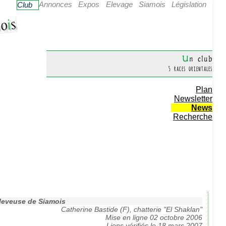
Annonces
Expos
Elevage
Siamois
Législation
Club
s
i
o
Un club
5 races orientales
Plan
Newsletter
News
Recherche
éleveuse de Siamois
Catherine Bastide (F), chatterie "El Shaklan"
Mise en ligne 02 octobre 2006
Liens vérifiés le 18 mars 2007