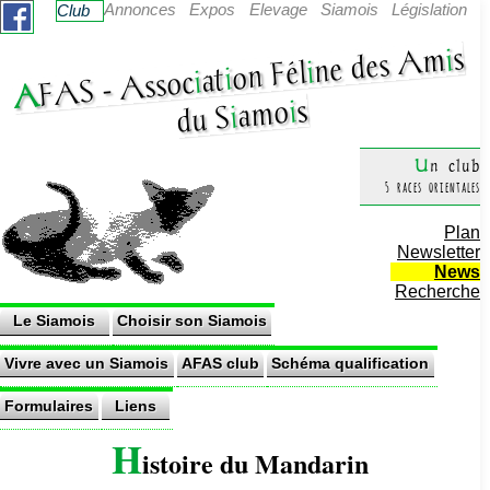
Annonces
Expos
Elevage
Siamois
Législation
Club
s
i
ne des Am
i
on Fél
i
at
i
Assoc
AF
AS -
s
i
amo
i
du S
Un club
5 races orientales
Plan
Newsletter
News
Recherche
Le Siamois
Choisir son Siamois
Vivre avec un Siamois
AFAS club
Schéma qualification
Formulaires
Liens
H
istoire du Mandarin