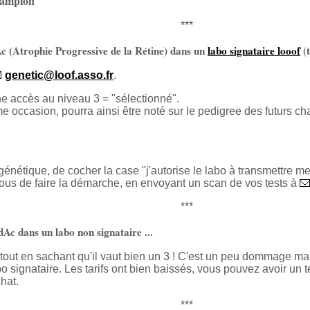
champion
***
Ac (Atrophie Progressive de la Rétine) dans un
labo signataire looof
(t
genetic@loof.asso.fr
.
ne accès au niveau 3 = "sélectionné".
ême occasion, pourra ainsi être noté sur le pedigree des futurs 
 génétique, de cocher la case "j'autorise le labo à transmettre me
us de faire la démarche, en envoyant un scan de vos tests à
***
rdAc dans un labo non signataire ...
, tout en sachant qu'il vaut bien un 3 ! C'est un peu dommage ma
abo signataire. Les tarifs ont bien baissés, vous pouvez avoir un te
hat.
***