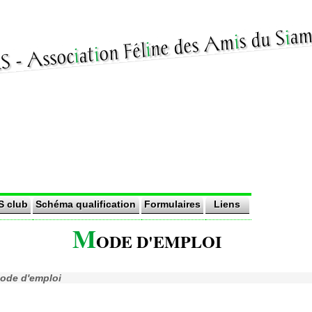
am
i
s du S
i
ne des Am
i
on Fél
i
at
i
ssoc
S club
Schéma qualification
Formulaires
Liens
M
ODE D'EMPLOI
ode d'emploi