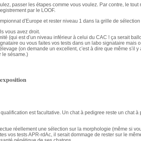
lez, passer les étapes comme vous voulez. Par contre, le tout n
egistrement par le LOOF.
ionnat d'Europe et rester niveau 1 dans la grille de sélection s
s vous avez droit.
 (qui est d'un niveau inférieur à celui du CAC ! ça serait ballot
ignataire ou vous faites vos tests dans un labo signataire mais o
élevage (on demande un excellent, c'est à dire que même s'il y 
r le sésame.)
 exposition
 qualification est facultative. Un chat à pedigree reste un chat
ffectue réellement une sélection sur la morphologie (même si vo
ites vos tests APR-rdAc, il serait dommage de rester sur le même
a santé génétique de ses chatons.