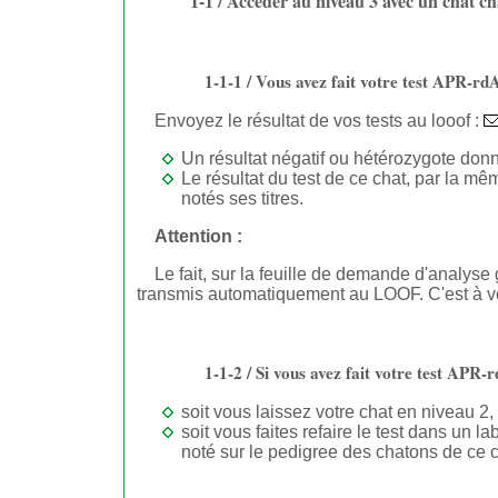
1-1 / Accéder au niveau 3 avec un chat 
1-1-1 / Vous avez fait votre test APR-rd
Envoyez le résultat de vos tests au looof :
Un résultat négatif ou hétérozygote don
Le résultat du test de ce chat, par la m
notés ses titres.
Attention :
Le fait, sur la feuille de demande d'analyse
transmis automatiquement au LOOF. C'est à vo
1-1-2 / Si vous avez fait votre test APR-
soit vous laissez votre chat en niveau 2
soit vous faites refaire le test dans un l
noté sur le pedigree des chatons de ce c