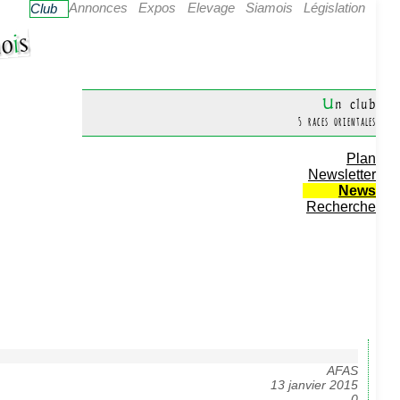
Annonces
Expos
Elevage
Siamois
Législation
Club
s
i
o
Un club
5 races orientales
Plan
Newsletter
News
Recherche
AFAS
13 janvier 2015
0