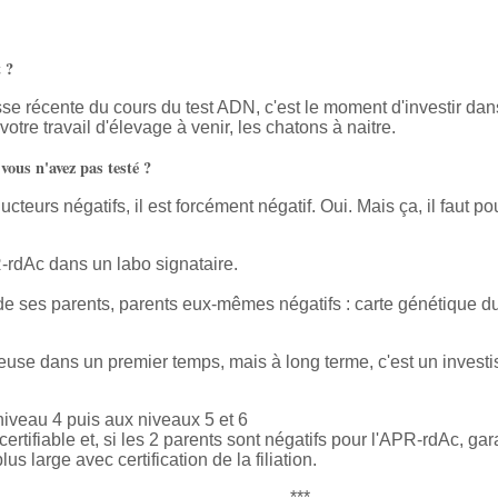
 ?
se récente du cours du test ADN, c'est le moment d'investir dans
tre travail d'élevage à venir, les chatons à naitre.
vous n'avez pas testé ?
cteurs négatifs, il est forcément négatif. Oui. Mais ça, il faut po
R-rdAc dans un labo signataire.
e) de ses parents, parents eux-mêmes négatifs : carte génétique du 
euse dans un premier temps, mais à long terme, c'est un investis
niveau 4 puis aux niveaux 5 et 6
 certifiable et, si les 2 parents sont négatifs pour l'APR-rdAc, ga
s large avec certification de la filiation.
***