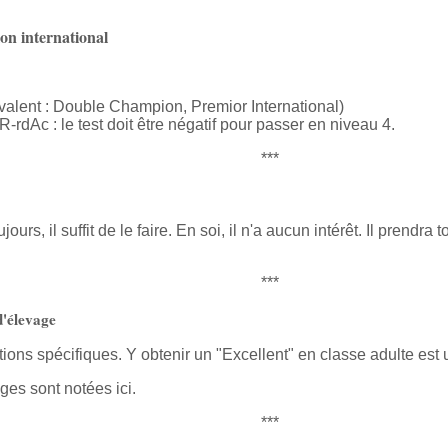
on international
valent : Double Champion, Premior International)
-rdAc : le test doit être négatif pour passer en niveau 4.
***
rs, il suffit de le faire. En soi, il n'a aucun intérêt. Il prendra 
***
d'élevage
ions spécifiques. Y obtenir un "Excellent" en classe adulte est 
es sont notées ici.
***