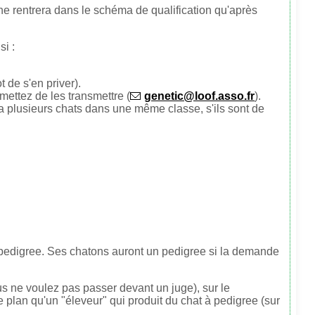
e rentrera dans le schéma de qualification qu'après
i :
 de s'en priver).
mettez de les transmettre (
genetic@loof.asso.fr
).
a plusieurs chats dans une même classe, s'ils sont de
 à pedigree. Ses chatons auront un pedigree si la demande
us ne voulez pas passer devant un juge), sur le
 plan qu'un "éleveur" qui produit du chat à pedigree (sur