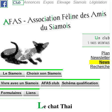
Annonces
Expos
Elevage
Siamois
Législation
Club
s
i
ne des Am
i
on Fél
i
at
i
Assoc
AF
AS -
s
i
amo
i
du S
Un club
5 races orientales
Plan
Newsletter
News
Recherche
Le Siamois
Choisir son Siamois
Vivre avec un Siamois
AFAS club
Schéma qualification
Formulaires
Liens
L
e chat Thai